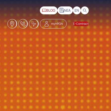
BLOG
ΝΕΑ
EN
Καταστήματα
18228
Click2Call
myΗΡΩΝ
E-Contract